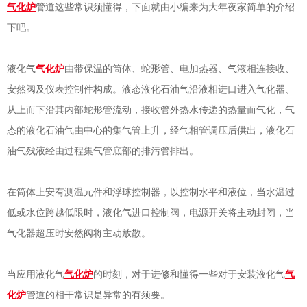
气化炉
管道这些常识须懂得，下面就由小编来为大年夜家简单的介绍
下吧。
液化气
气化炉
由带保温的筒体、蛇形管、电加热器、气液相连接收、
安然阀及仪表控制件构成。液态液化石油气沿液相进口进入气化器、
从上而下沿其内部蛇形管流动，接收管外热水传递的热量而气化，气
态的液化石油气由中心的集气管上升，经气相管调压后供出，液化石
油气残液经由过程集气管底部的排污管排出。
在筒体上安有测温元件和浮球控制器，以控制水平和液位，当水温过
低或水位跨越低限时，液化气进口控制阀，电源开关将主动封闭，当
气化器超压时安然阀将主动放散。
当应用液化气
气化炉
的时刻，对于进修和懂得一些对于安装液化气
气
化炉
管道的相干常识是异常的有须要。